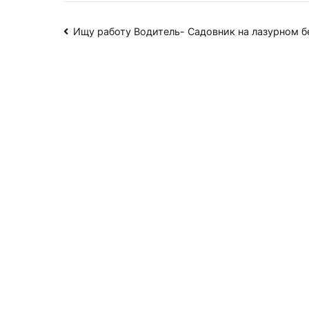
Навигация
Ищу работу Водитель- Садовник на лазурном б
по
записям