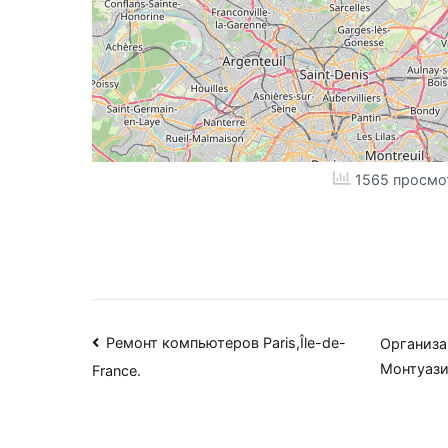
1565 просмо
Навигация
Ремонт компьютеров Paris,Île-de-
Организа
Монтуаз
France.
по
записям