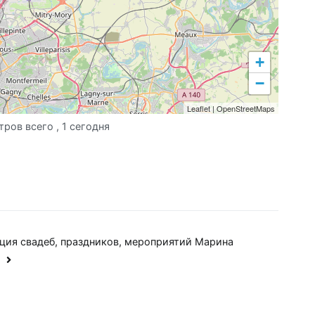
+
−
Leaflet
|
OpenStreetMaps
тров всего
, 1 сегодня
ция свадеб, праздников, мероприятий Марина
и