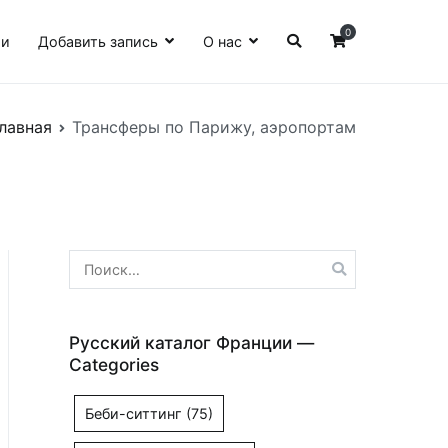
0
ии
Добавить запись
О нас
лавная
Трансферы по Парижу, аэропортам
Найти:
Русский каталог Франции —
Categories
Беби-ситтинг
(75)