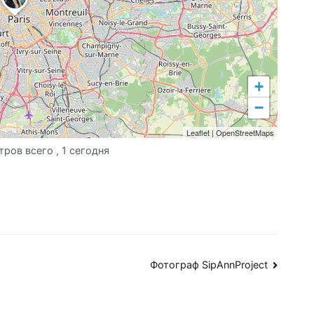
+
−
Leaflet
|
OpenStreetMaps
тров всего
, 1 сегодня
Фотограф SipAnnProject