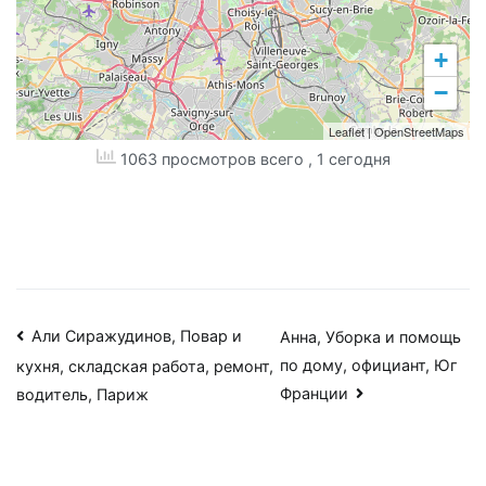
+
−
Leaflet
|
OpenStreetMaps
1063 просмотров всего
, 1 сегодня
Навигация
Али Сиражудинов, Повар и
Анна, Уборка и помощь
по дому, официант, Юг
кухня, складская работа, ремонт,
по
Франции
водитель, Париж
записям