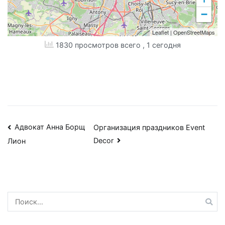
−
Leaflet
|
OpenStreetMaps
1830 просмотров всего
, 1 сегодня
Навигация
Адвокат Анна Борщ
Организация праздников Event
Decor
Лион
по
записям
Найти: