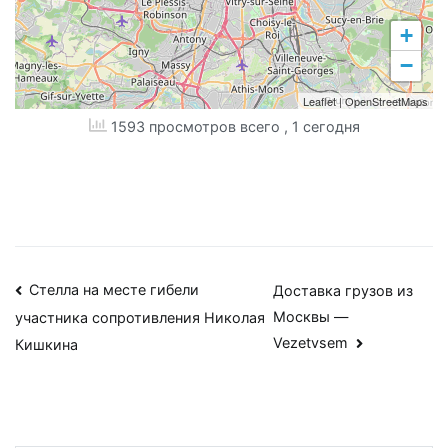
+
−
Leaflet
|
OpenStreetMaps
1593 просмотров всего
, 1 сегодня
Навигация
Стелла на месте гибели
Доставка грузов из
Москвы —
участника сопротивления Николая
по
Vezetvsem
Кишкина
записям