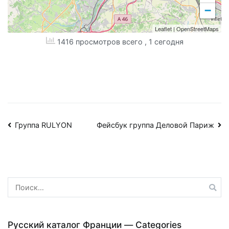
−
Leaflet
|
OpenStreetMaps
1416 просмотров всего
, 1 сегодня
Навигация
Группа RULYON
Фейсбук группа Деловой Париж
по
записям
Найти:
Русский каталог Франции — Categories