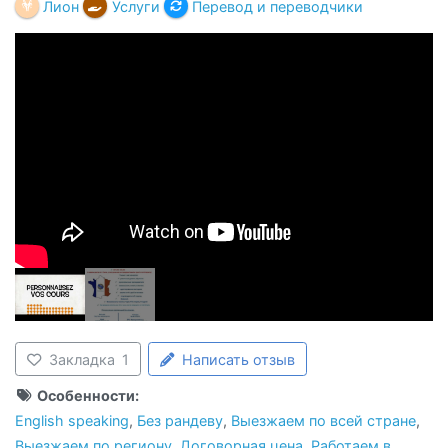
Лион
Услуги
Перевод и переводчики
Закладка
1
Написать отзыв
Особенности:
English speaking
,
Без рандеву
,
Выезжаем по всей стране
,
Выезжаем по региону
,
Договорная цена
,
Работаем в