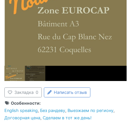
Закладка
0
Написать отзыв
Особенности:
English speaking
,
Без рандеву
,
Выезжаем по региону
,
Договорная цена
,
Сделаем в тот же день!