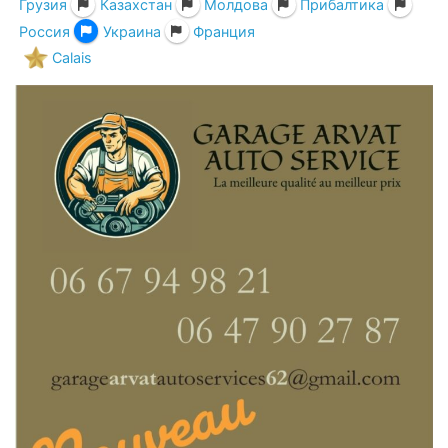
Грузия
Казахстан
Молдова
Прибалтика
Россия
Украина
Франция
Calais