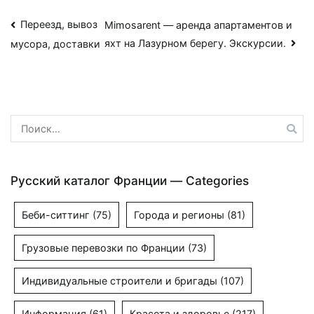
Навигация
Переезд, вывоз
Mimosarent — аренда апартаментов и
яхт на Лазурном берегу. Экскурсии.
мусора, доставки
по
записям
Найти:
Русский каталог Франции — Categories
Беби-ситтинг
(75)
Города и регионы
(81)
Грузовые перевозки по Франции
(73)
Индивидуальные строители и бригады
(107)
Информация
(61)
Красота и здоровье
(217)