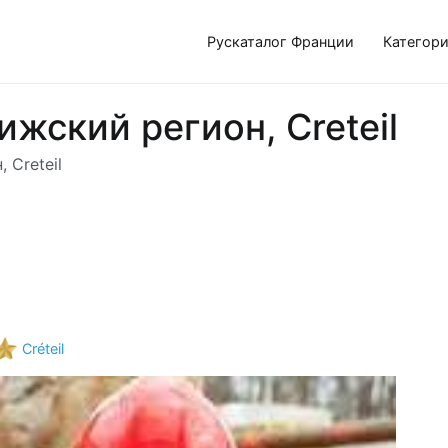
Рускаталог Франции
Категор
рижский регион, Creteil
 Creteil
Créteil