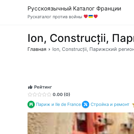
Перейти
Русскоязычный Каталог Франции
к
Рускаталог против войны
содержимому
Ion, Construcții, Па
Главная
Ion, Construcții, Парижский регион,
Рейтинг
0.00
0
Париж и Ile de France
Стройка и ремонт