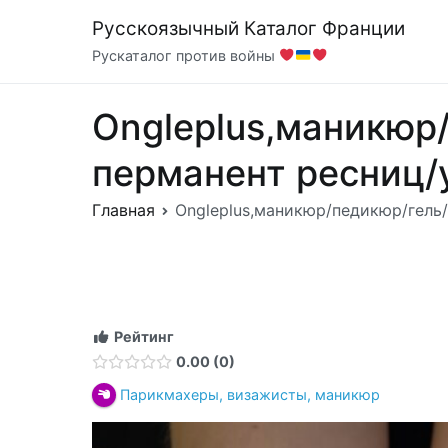
Перейти
Русскоязычный Каталог Франции
к
Рускаталог против войны
содержимому
Ongleplus,маникюр
перманент ресниц/
Главная
Ongleplus,маникюр/педикюр/гель
Рейтинг
0.00
0
Парикмахеры, визажисты, маникюр