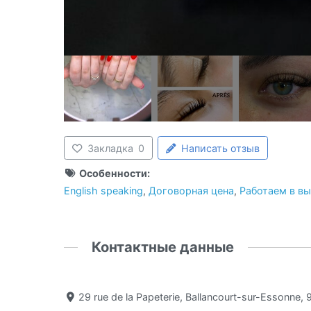
Закладка
0
Написать отзыв
Особенности:
English speaking
,
Договорная цена
,
Работаем в в
Контактные данные
29 rue de la Papeterie, Ballancourt-sur-Essonne,