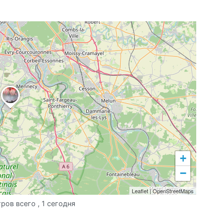
+
−
Leaflet
|
OpenStreetMaps
ров всего
, 1 сегодня