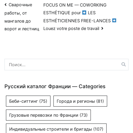
Навигация
Сварочные
FOCUS ON ME — COWORKING
ESTHÉTIQUE pour
LES
работы, от
по
ESTHÉTICIENNES FREE-LANCES
мангалов до
записям
Louez votre poste de travail
ворот и лестниц
Найти:
Русский каталог Франции — Categories
Беби-ситтинг
(75)
Города и регионы
(81)
Грузовые перевозки по Франции
(73)
Индивидуальные строители и бригады
(107)