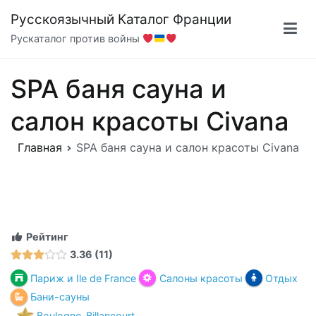
Перейти
Русскоязычный Каталог Франции
к
Рускаталог против войны
содержимому
SPA баня сауна и
салон красоты Civana
Главная
SPA баня сауна и салон красоты Civana
Рейтинг
3.36
11
Париж и Ile de France
Салоны красоты
Отдых
Бани-сауны
Boulogne-Billancourt