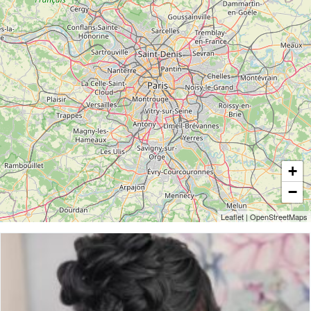
+
−
Leaflet
|
OpenStreetMaps