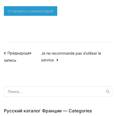
Навигация
Предыдущая
Je ne recommande pas d’utiliser le
service.
запись
по
записям
Найти:
Русский каталог Франции — Categories