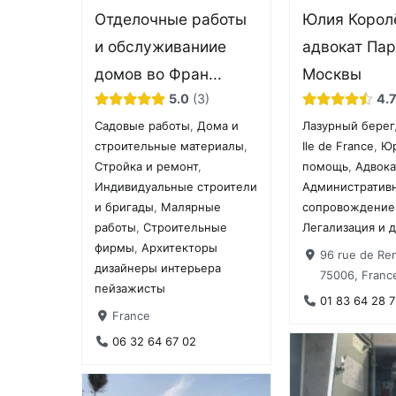
Отделочные работы
Юлия Корол
и обслуживаниие
адвокат Па
домов во Фран...
Москвы
5.0
3
4.
Садовые работы
,
Дома и
Лазурный берег
строительные материалы
,
Ile de France
,
Юр
Стройка и ремонт
,
помощь
,
Адвок
Индивидуальные строители
Административ
и бригады
,
Малярные
сопровождение
работы
,
Строительные
Легализация и 
фирмы
,
Архитекторы
96 rue de Ren
дизайнеры интерьера
75006, Franc
пейзажисты
01 83 64 28 7
France
06 32 64 67 02