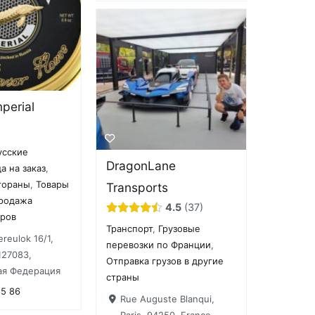
perial
усские
DragonLane
а на заказ
,
тораны
,
Товары
Transports
родажа
4.5
37
аров
Транспорт
,
Грузовые
reulok 16/1,
перевозки по Франции
,
127083,
Отправка грузов в другие
ая Федерация
страны
85 86
Rue Auguste Blanqui,
Paris, 94250, France