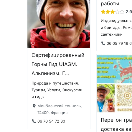
работы
2.
Индивидуальны
и бригады
,
Рем
сантехники
06 05 79 16 6
Сертифицированный
Горны Гид UIAGM.
Альпинизм. Г...
Природа и путешествия
,
Туризм
,
Услуги
,
Экскурсии
и гиды
Монбланский тоннель,
74400, Франция
Перегон тр
06 70 54 72 30
доставка ав