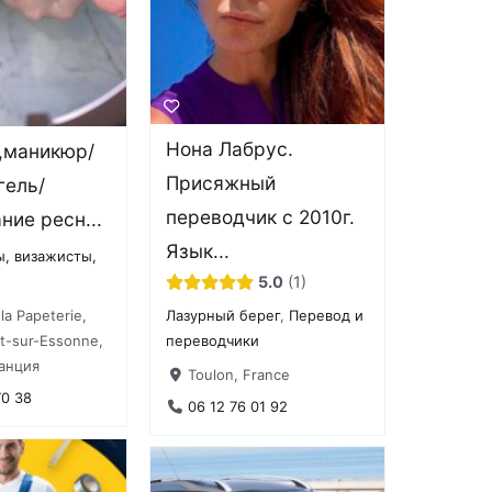
Нона Лабрус.
s,маникюр/
Присяжный
гель/
переводчик с 2010г.
ние ресн...
Язык...
, визажисты,
5.0
1
la Papeterie,
Лазурный берег
,
Перевод и
rt-sur-Essonne,
переводчики
анция
Toulon, France
70 38
06 12 76 01 92