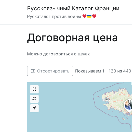
Перейти
Русскоязычный Каталог Франции
к
Рускаталог против войны
содержимому
Договорная цена
Можно договориться о ценах
Показываем 1 - 120 из 440
Отсортировать