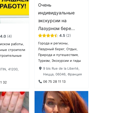
Очень
индивидуальные
экскурсии на
Лазурном бере...
4.5
2
4.0
4
Города и регионы
,
оиском работы
,
Лазурный берег
,
Отдых
,
ьные строители
Природа и путешествия
,
троительные
Туризм
,
Экскурсии и гиды
9 bis Rue de la Liberté,
IN, 41200,
Ницца, 06046, Франция
06 75 28 11 13
41 32