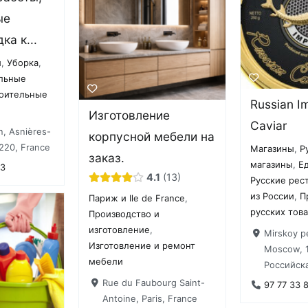
ые
ка к...
ы
,
Уборка
,
ельные
оительные
Russian Im
Изготовление
Caviar
n, Asnières-
корпусной мебели на
220, France
Магазины
,
Р
заказ.
магазины
,
Ед
23
4.1
13
Русские рес
из России
,
П
Париж и Ile de France
,
русских тов
Производство и
изготовление
,
Mirskoy pe
Изготовление и ремонт
Moscow, 
мебели
Российск
Rue du Faubourg Saint-
97 77 33 
Antoine, Paris, France