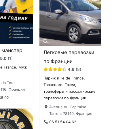
 майстер
Легковые перевозки
5.0
1
по Франции
de France
,
Муж
4.6
8
Париж и Ile de France
,
 la Tour,
Транспорт
,
Такси,
116, Франция
трансферы и пассажирские
56 92
перевозки по Франции
Avenue du Capitaine
Tarron, 78140, Франция
06 51 54 04 62