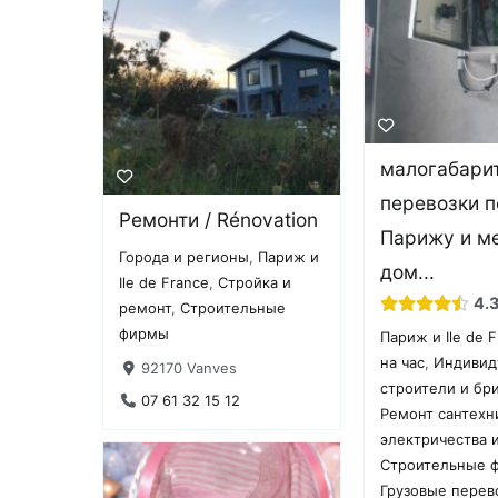
малогабари
перевозки п
Ремонти / Rénovation
Парижу и м
Города и регионы
,
Париж и
дом...
Ile de France
,
Стройка и
4.
ремонт
,
Строительные
фирмы
Париж и Ile de 
на час
,
Индивид
92170 Vanves
строители и бр
07 61 32 15 12
Ремонт сантехн
электричества 
Строительные 
Грузовые перев