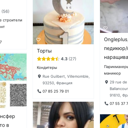
9
56
е строители
онт
Ongleplu
7
педикюр/
Торты
наращива
4.3
27
Парикмахеры
Кондитеры
маникюр
Rue Guilbert, Villemomble,
29 rue de 
93250, Франция
Ballancou
07 85 25 79 01
91610, Фр
07 55 37 
ансфер
то в