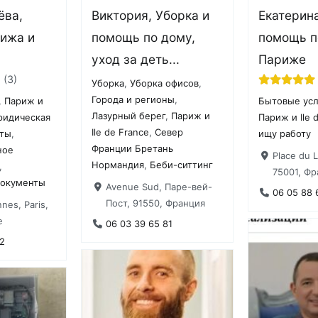
ёва,
Виктория, Уборка и
Екатерина
рижа и
помощь по дому,
помощь п
уход за деть...
Париже
7
3
Уборка
,
Уборка офисов
,
Города и регионы
,
,
Париж и
Бытовые усл
Лазурный берег
,
Париж и
идическая
Париж и Ile 
Ile de France
,
Север
аты
,
ищу работу
Франции Бретань
ное
Place du 
Нормандия
,
Беби-ситтинг
,
75001, Фр
документы
Avenue Sud, Паре-вей-
06 05 88 
Пост, 91550, Франция
nes, Paris,
e
06 03 39 65 81
2