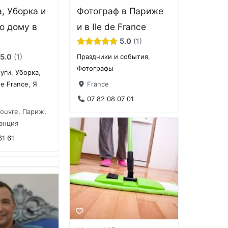
, Уборка и
Фотограф в Париже
о дому в
и в Ile de France
5.0
1
5.0
1
Праздники и события
,
Фотографы
уги
,
Уборка
,
France
de France
,
Я
07 82 08 07 01
Louvre, Париж,
анция
61 61