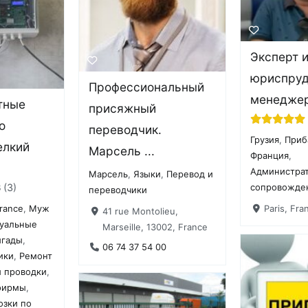
Эксперт 
юриспруд
Профессиональный
менеджер
тные
присяжный
о
переводчик.
Грузия
,
Приб
елкий
Марсель ...
Франция
,
Администра
Марсель
,
Языки
,
Перевод и
3
3
сопровожде
переводчики
Paris, Fra
France
,
Муж
41 rue Montolieu,
уальные
Marseille, 13002, France
игады
,
06 74 37 54 00
ики
,
Ремонт
и проводки
,
фирмы
,
озки по