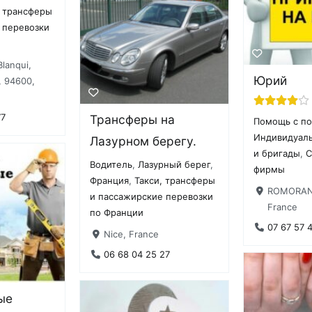
, трансферы
 перевозки
lanqui,
Юрий
, 94600,
77
Трансферы на
Помощь с п
Индивидуал
Лазурном берегу.
и бригады
,
С
Водитель
,
Лазурный берег
,
фирмы
Франция
,
Такси, трансферы
ROMORANT
и пассажирские перевозки
France
по Франции
07 67 57 
Nice, France
06 68 04 25 27
ые