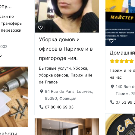
пу...
озки по
, трансферы
 перевозки
Уборка домов и
2002
офисов в Париже и в
Домашній
5
пригороде -ия.
Бытовые услуги
,
Уборка
,
Париж и Ile 
Уборка офисов
,
Париж и Ile
на час
de France
140 Rue de
94 Rue de Paris, Louvres,
Париж, 75
95380, Франция
07 53 99 
07 80 40 69 03
работы,