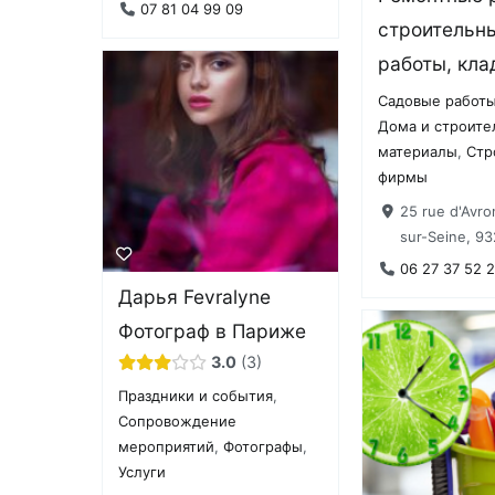
07 81 04 99 09
строительн
работы, клад
Садовые работ
Дома и строит
материалы
,
Стр
фирмы
25 rue d'Avro
sur-Seine, 93
06 27 37 52 
Дарья Fevralyne
Фотограф в Париже
3.0
3
Праздники и события
,
Сопровождение
мероприятий
,
Фотографы
,
Услуги