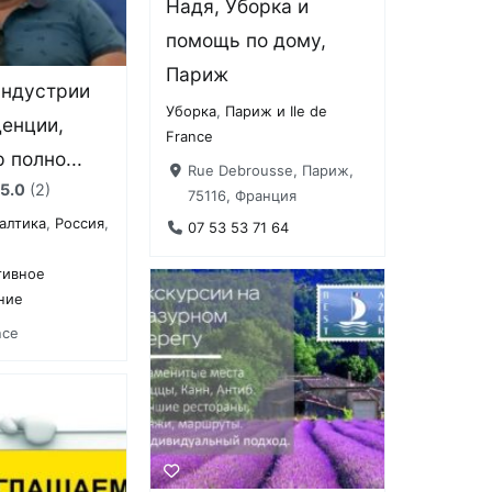
Надя, Уборка и
помощь по дому,
Париж
индустрии
Уборка
,
Париж и Ile de
енции,
France
 полно...
Rue Debrousse, Париж,
5.0
2
75116, Франция
алтика
,
Россия
,
07 53 53 71 64
тивное
ние
nce